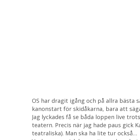
Hem
Kalender
Pressbilder
Aktuellt
OS har dragit igång och på allra bästa s
kanonstart för skidåkarna, bara att säga 
Jag lyckades få se båda loppen live tro
teatern. Precis när jag hade paus gick K
teatraliska). Man ska ha lite tur också…