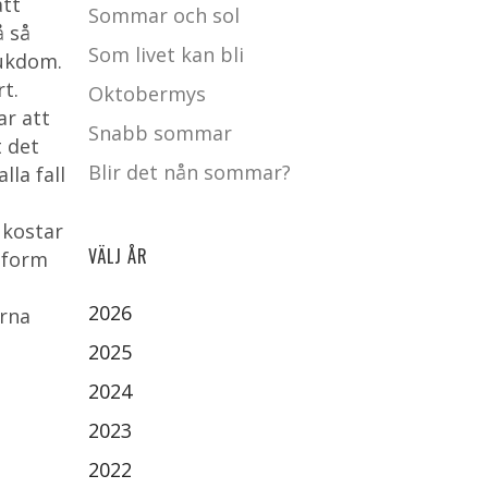
att
Sommar och sol
å så
Som livet kan bli
jukdom.
t.
Oktobermys
ar att
Snabb sommar
t det
Blir det nån sommar?
lla fall
 kostar
VÄLJ ÅR
 form
2026
arna
2025
2024
2023
2022