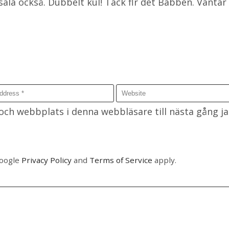
sala också. Dubbelt kul! Tack flr det Babben. Väntar
ch webbplats i denna webbläsare till nästa gång j
Google
Privacy Policy
and
Terms of Service
apply.