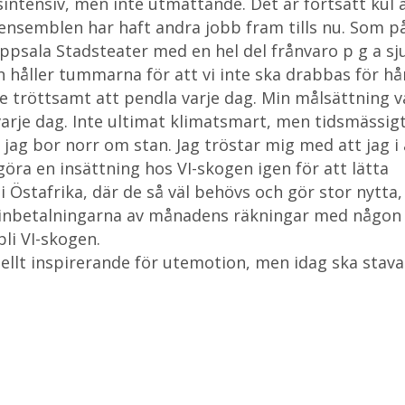
intensiv, men inte utmattande. Det är fortsatt kul 
 i ensemblen har haft andra jobb fram tills nu. Som p
psala Stadsteater med en hel del frånvaro p g a s
 håller tummarna för att vi inte ska drabbas för hår
e tröttsamt att pendla varje dag. Min målsättning v
n varje dag. Inte ultimat klimatsmart, men tidsmässig
ag bor norr om stan. Jag tröstar mig med att jag i a
 göra en insättning hos VI-skogen igen för att lätta
i Östafrika, där de så väl behövs och gör stor nytta,
av inbetalningarna av månadens räkningar med någon
li VI-skogen.
iellt inspirerande för utemotion, men idag ska stav