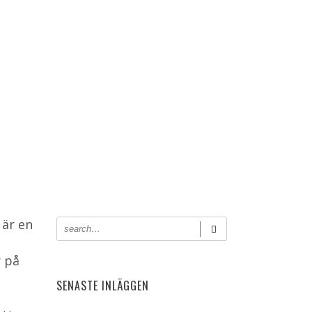
 är en
r på
SENASTE INLÄGGEN