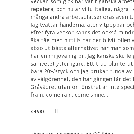
Veckan som gick har varit ganska arbets
repetera, och nu är vi fulltaliga, några
många andra arbetsplatser dras även Up
Jag tvättar händerna, äter vitpeppar och
Efter fyra veckor känns det också mindr
åka tåg men hittills har det blivit bile
absolut bästa alternativet när man som j
har en miljövänlig bil. Jag kanske skulle
samvetet ytterligare. Ett träd planterat 
bara 20:-/styck och jag brukar runda 
av välgörenhet, den här gången får det b
Gråvädret utanför fönstret är inte spec
fram, come rain, come shine…
SHARE:
There are 2 comments on
OS-feber