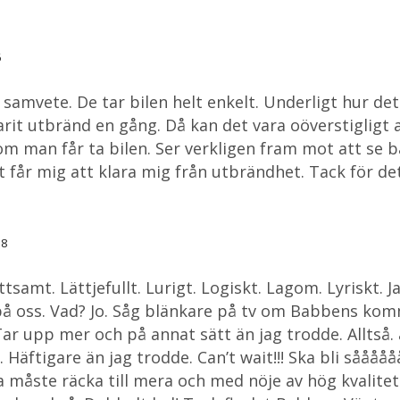
6
mvete. De tar bilen helt enkelt. Underligt hur det b
rit utbränd en gång. Då kan det vara oöverstigligt a
om man får ta bilen. Ser verkligen fram mot att se b
 får mig att klara mig från utbrändhet. Tack för det
38
samt. Lättjefullt. Lurigt. Logiskt. Lagom. Lyriskt. Ja,
 på oss. Vad? Jo. Såg blänkare på tv om Babbens k
ar upp mer och på annat sätt än jag trodde. Alltså.
Häftigare än jag trodde. Can’t wait!!! Ska bli sååååå
åste räcka till mera och med nöje av hög kvalitet 