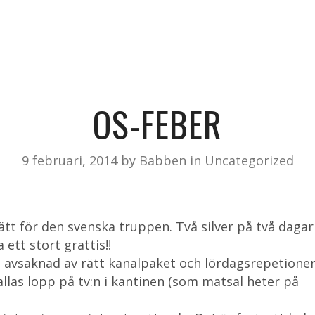
Kontakt
Babbens Musik
OS-FEBER
9 februari, 2014
by
Babben
in
Uncategorized
ätt för den svenska truppen. Två silver på två dagar
ett stort grattis!!
ts avsaknad av rätt kanalpaket och lördagsrepetione
allas lopp på tv:n i kantinen (som matsal heter på