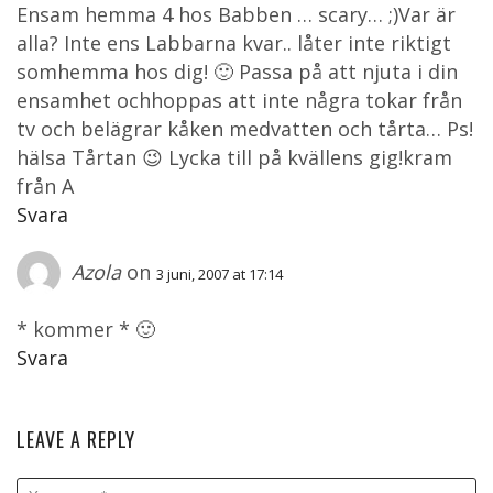
Ensam hemma 4 hos Babben … scary… ;)Var är
alla? Inte ens Labbarna kvar.. låter inte riktigt
somhemma hos dig! 🙂 Passa på att njuta i din
ensamhet ochhoppas att inte några tokar från
tv och belägrar kåken medvatten och tårta… Ps!
hälsa Tårtan 😉 Lycka till på kvällens gig!kram
från A
Svara
Azola
on
3 juni, 2007 at 17:14
* kommer * 🙂
Svara
LEAVE A REPLY